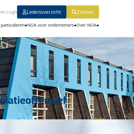
Ledenoverzicht
Zoeken
en Login
particulieren
NOA voor ondernemers
Over NOA
olatieoffensief