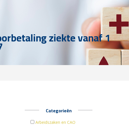
oorbetaling ziekte vanaf 1
7
Categorieën
Arbeidszaken en CAO