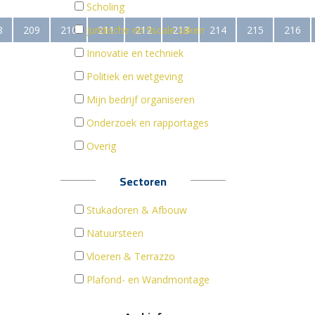
Scholing
8
209
210
Juridische en fiscale zaken
211
212
213
214
215
216
Innovatie en techniek
Politiek en wetgeving
Mijn bedrijf organiseren
Onderzoek en rapportages
Overig
Sectoren
Stukadoren & Afbouw
Natuursteen
Vloeren & Terrazzo
Plafond- en Wandmontage