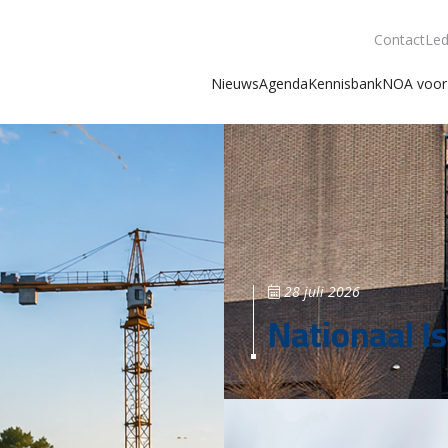
Contact
Led
Nieuws
Agenda
Kennisbank
NOA voor 
28 juli 2026
Nationaal Is