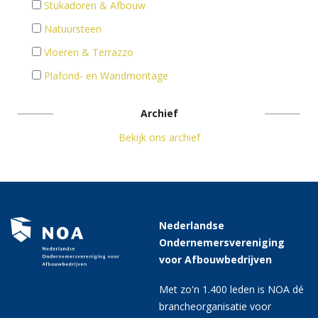
Stukadoren & Afbouw
Natuursteen
Vloeren & Terrazzo
Plafond- en Wandmontage
Archief
Bekijk ons archief
Nederlandse
Ondernemersvereniging
voor Afbouwbedrijven
Met zo'n 1.400 leden is NOA dé
brancheorganisatie voor