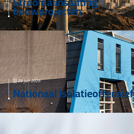
Stroomaansluiting
bouwprojecten
28 juli 2026
Nationaal Isolatieoffensief