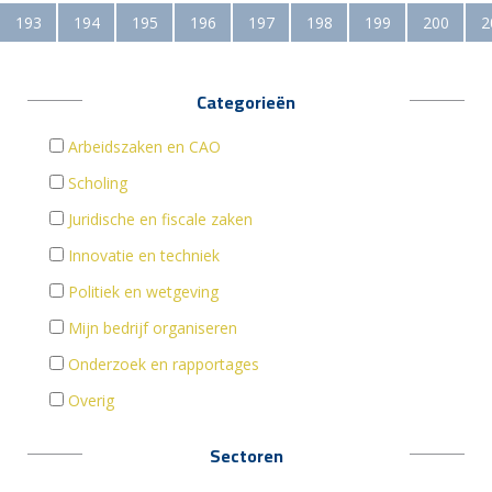
193
194
195
196
197
198
199
200
2
Categorieën
Arbeidszaken en CAO
Scholing
Juridische en fiscale zaken
Innovatie en techniek
Politiek en wetgeving
Mijn bedrijf organiseren
Onderzoek en rapportages
Overig
Sectoren