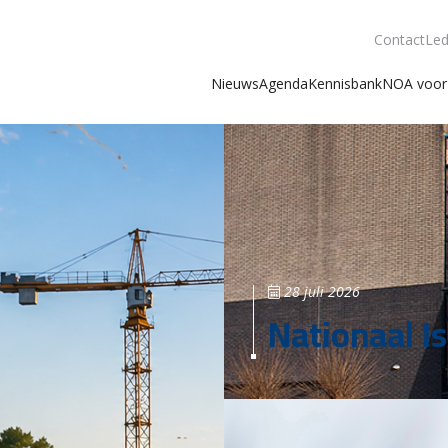
Contact
Led
Nieuws
Agenda
Kennisbank
NOA voor 
28 juli 2026
Nationaal Is