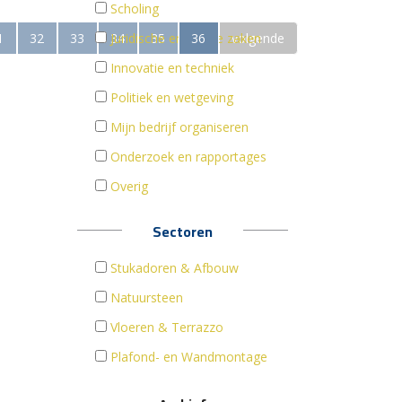
Scholing
1
32
33
34
Juridische en fiscale zaken
35
36
volgende
Innovatie en techniek
Politiek en wetgeving
Mijn bedrijf organiseren
Onderzoek en rapportages
Overig
Sectoren
Stukadoren & Afbouw
Natuursteen
Vloeren & Terrazzo
Plafond- en Wandmontage