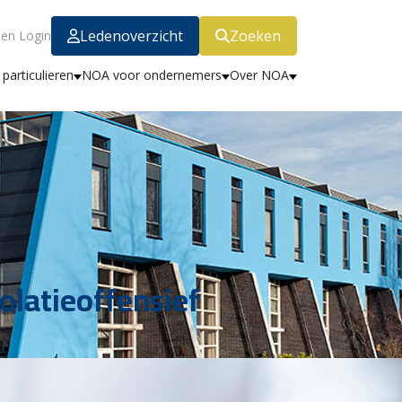
Ledenoverzicht
Zoeken
en Login
particulieren
NOA voor ondernemers
Over NOA
olatieoffensief