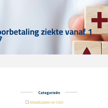
oorbetaling ziekte vanaf 1
7
Categorieën
Arbeidszaken en CAO