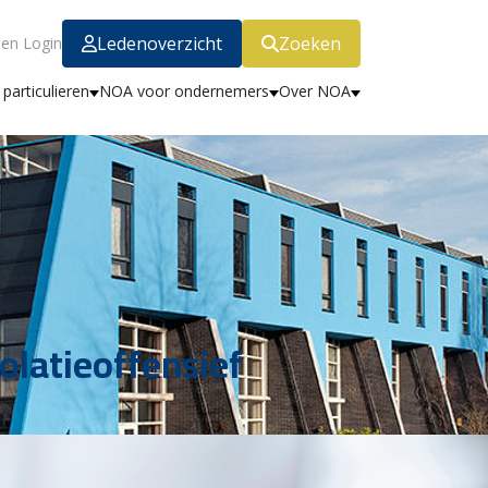
Ledenoverzicht
Zoeken
en Login
particulieren
NOA voor ondernemers
Over NOA
olatieoffensief