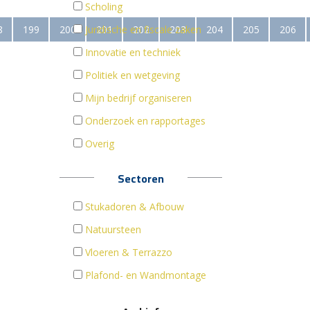
Scholing
8
199
200
Juridische en fiscale zaken
201
202
203
204
205
206
Innovatie en techniek
Politiek en wetgeving
Mijn bedrijf organiseren
Onderzoek en rapportages
Overig
Sectoren
Stukadoren & Afbouw
Natuursteen
Vloeren & Terrazzo
Plafond- en Wandmontage