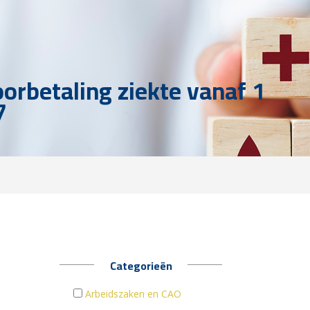
oorbetaling ziekte vanaf 1
7
Categorieën
Arbeidszaken en CAO