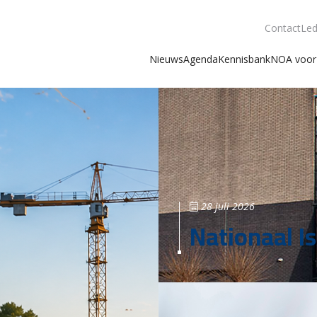
Contact
Led
Nieuws
Agenda
Kennisbank
NOA voor 
28 juli 2026
Nationaal Is