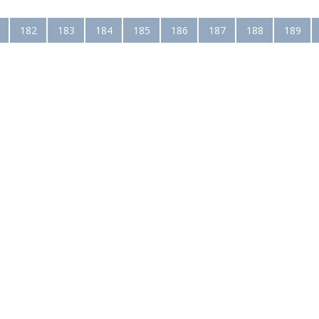
182
183
184
185
186
187
188
189