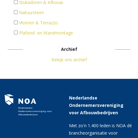
Stukadoren & Afbouw
Natuursteen
Vloeren & Terrazzo
Plafond- en Wandmontage
Archief
Bekijk ons archief
Nederlandse
Ondernemersvereniging
voor Afbouwbedrijven
Met zo'n 1.400 leden is NOA dé
brancheorganisatie voor