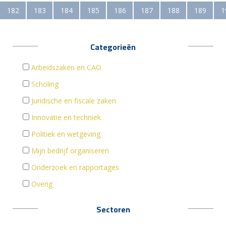
182
183
184
185
186
187
188
189
1
Categorieën
Arbeidszaken en CAO
Scholing
Juridische en fiscale zaken
Innovatie en techniek
Politiek en wetgeving
Mijn bedrijf organiseren
Onderzoek en rapportages
Overig
Sectoren