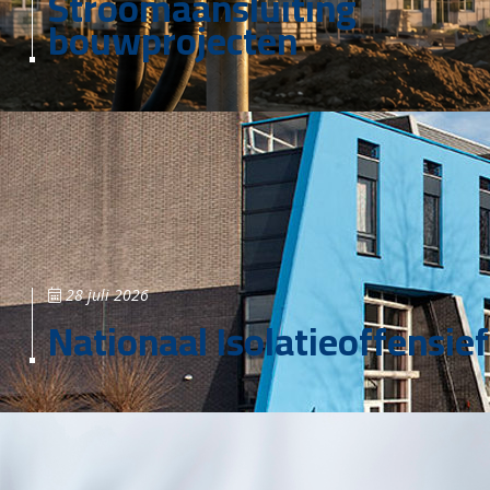
Stroomaansluiting
bouwprojecten
28 juli 2026
Nationaal Isolatieoffensief