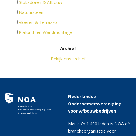
Stukadoren & Afbouw
Natuursteen
Vloeren & Terrazzo
Plafond- en Wandmontage
Archief
Bekijk ons archief
Nederlandse
Ondernemersvereniging
voor Afbouwbedrijven
Met zo'n 1.400 leden is NOA dé
brancheorganisatie voor