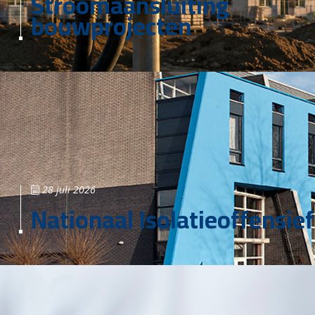
Stroomaansluiting
bouwprojecten
28 juli 2026
Nationaal Isolatieoffensief