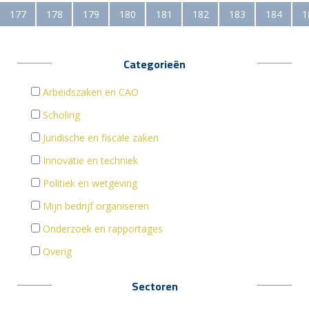
177
178
179
180
181
182
183
184
1
Categorieën
Arbeidszaken en CAO
Scholing
Juridische en fiscale zaken
Innovatie en techniek
Politiek en wetgeving
Mijn bedrijf organiseren
Onderzoek en rapportages
Overig
Sectoren