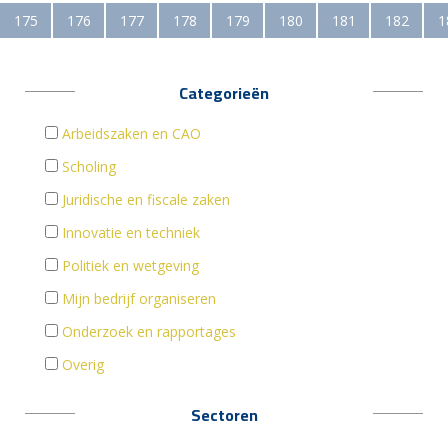
175
176
177
178
179
180
181
182
1
Categorieën
Arbeidszaken en CAO
Scholing
Juridische en fiscale zaken
Innovatie en techniek
Politiek en wetgeving
Mijn bedrijf organiseren
Onderzoek en rapportages
Overig
Sectoren