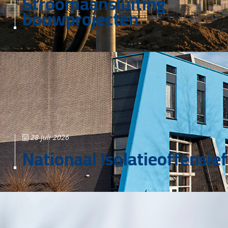
Stroomaansluiting
bouwprojecten
28 juli 2026
Nationaal Isolatieoffensief