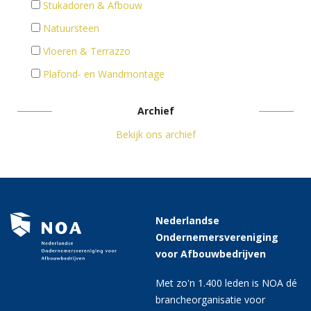
Stukadoren & Afbouw
Natuursteen
Vloeren & Terrazzo
Plafond- en Wandmontage
Archief
Bekijk ons archief
Nederlandse
Ondernemersvereniging
voor Afbouwbedrijven
Met zo'n 1.400 leden is NOA dé
brancheorganisatie voor