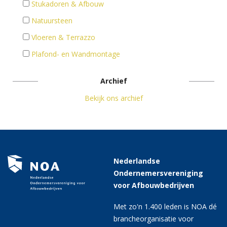
Stukadoren & Afbouw
Natuursteen
Vloeren & Terrazzo
Plafond- en Wandmontage
Archief
Bekijk ons archief
Nederlandse
Ondernemersvereniging
voor Afbouwbedrijven
Met zo'n 1.400 leden is NOA dé
brancheorganisatie voor