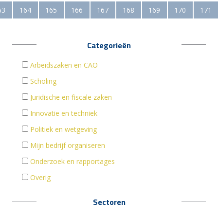
63
164
165
166
167
168
169
170
171
Categorieën
Arbeidszaken en CAO
Scholing
Juridische en fiscale zaken
Innovatie en techniek
Politiek en wetgeving
Mijn bedrijf organiseren
Onderzoek en rapportages
Overig
Sectoren