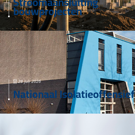
Stroomaansluiting
bouwprojecten
28 juli 2026
Nationaal Isolatieoffensief