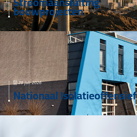
Stroomaansluiting
bouwprojecten
28 juli 2026
Nationaal Isolatieoffensief