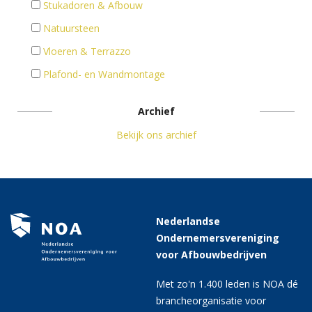
Stukadoren & Afbouw
Natuursteen
Vloeren & Terrazzo
Plafond- en Wandmontage
Archief
Bekijk ons archief
Nederlandse
Ondernemersvereniging
voor Afbouwbedrijven
Met zo'n 1.400 leden is NOA dé
brancheorganisatie voor