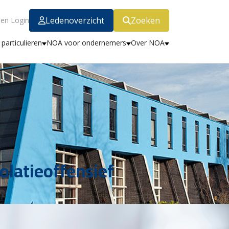
Ledenoverzicht
Zoeken
en Login
particulieren
NOA voor ondernemers
Over NOA
olatieoffensief