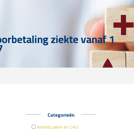
oorbetaling ziekte vanaf 1
7
Categorieën
Arbeidszaken en CAO