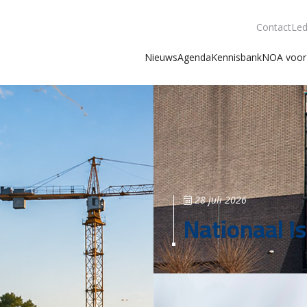
Contact
Led
Nieuws
Agenda
Kennisbank
NOA voor 
28 juli 2026
Nationaal Is