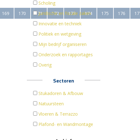
Scholing
169
170
171
Juridische en fiscale zaken
172
173
174
175
176
17
Innovatie en techniek
Politiek en wetgeving
Mijn bedrijf organiseren
Onderzoek en rapportages
Overig
Sectoren
Stukadoren & Afbouw
Natuursteen
Vloeren & Terrazzo
Plafond- en Wandmontage