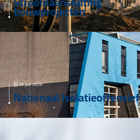
Stroomaansluiting
bouwprojecten
28 juli 2026
Nationaal Isolatieoffensief