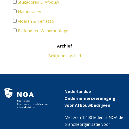
Stukadoren & Afbouw
Natuursteen
Vloeren & Terrazzo
Plafond- en Wandmontage
Archief
Bekijk ons archief
Nederlandse
Ondernemersvereniging
voor Afbouwbedrijven
Met zo'n 1.400 leden is NOA dé
brancheorganisatie voor