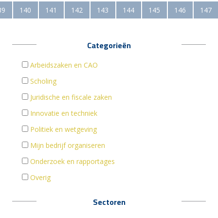
39
140
141
142
143
144
145
146
147
Categorieën
Arbeidszaken en CAO
Scholing
Juridische en fiscale zaken
Innovatie en techniek
Politiek en wetgeving
Mijn bedrijf organiseren
Onderzoek en rapportages
Overig
Sectoren