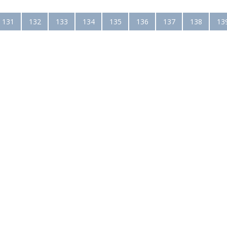
131
132
133
134
135
136
137
138
13