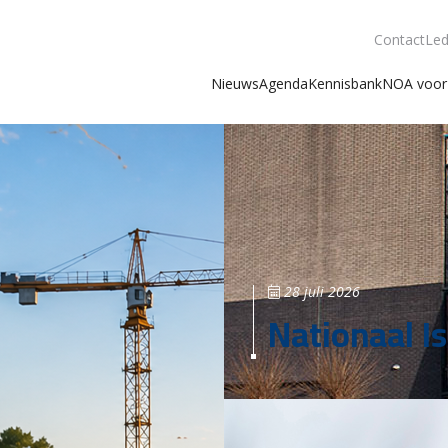
Contact
Led
Nieuws
Agenda
Kennisbank
NOA voor 
28 juli 2026
Nationaal Is