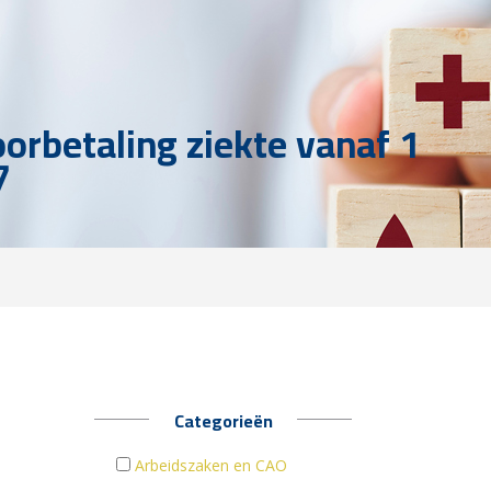
oorbetaling ziekte vanaf 1
7
Categorieën
Arbeidszaken en CAO