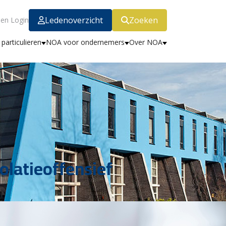
Ledenoverzicht
Zoeken
en Login
particulieren
NOA voor ondernemers
Over NOA
olatieoffensief