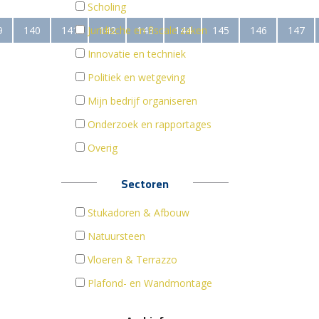
Scholing
9
140
141
Juridische en fiscale zaken
142
143
144
145
146
147
Innovatie en techniek
Politiek en wetgeving
Mijn bedrijf organiseren
Onderzoek en rapportages
Overig
Sectoren
Stukadoren & Afbouw
Natuursteen
Vloeren & Terrazzo
Plafond- en Wandmontage