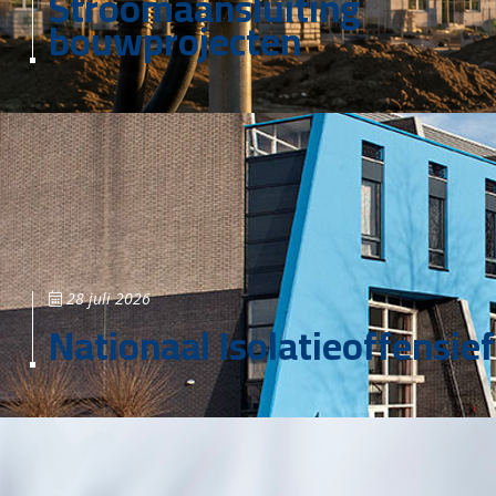
Stroomaansluiting
bouwprojecten
28 juli 2026
Nationaal Isolatieoffensief