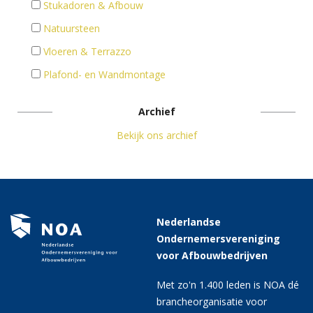
Stukadoren & Afbouw
Natuursteen
Vloeren & Terrazzo
Plafond- en Wandmontage
Archief
Bekijk ons archief
Nederlandse
Ondernemersvereniging
voor Afbouwbedrijven
Met zo'n 1.400 leden is NOA dé
brancheorganisatie voor