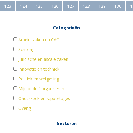
123
124
125
126
127
128
129
130
1
Categorieën
Arbeidszaken en CAO
Scholing
Juridische en fiscale zaken
Innovatie en techniek
Politiek en wetgeving
Mijn bedrijf organiseren
Onderzoek en rapportages
Overig
Sectoren