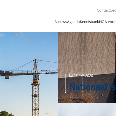
Contact
Led
Nieuws
Agenda
Kennisbank
NOA voor 
28 juli 2026
Nationaal Is