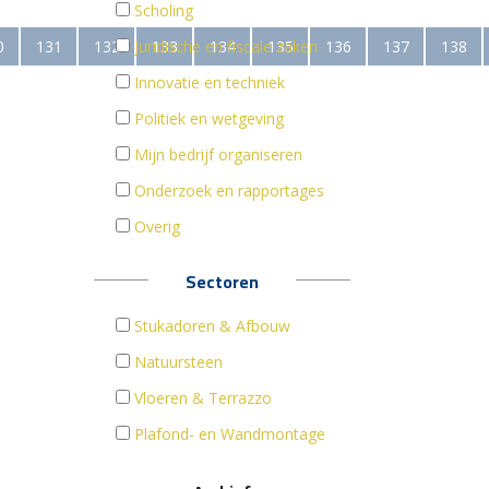
Scholing
0
131
132
Juridische en fiscale zaken
133
134
135
136
137
138
Innovatie en techniek
Politiek en wetgeving
Mijn bedrijf organiseren
Onderzoek en rapportages
Overig
Sectoren
Stukadoren & Afbouw
Natuursteen
Vloeren & Terrazzo
Plafond- en Wandmontage