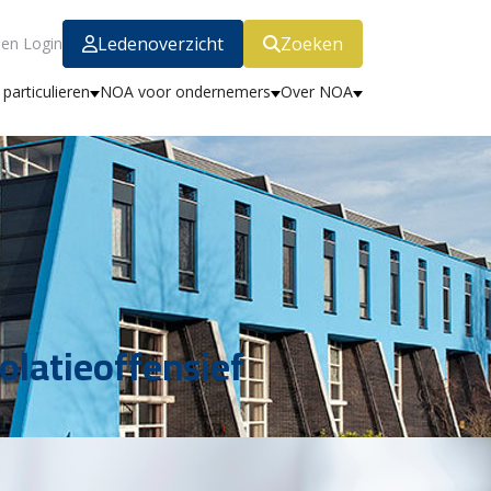
Ledenoverzicht
Zoeken
en Login
particulieren
NOA voor ondernemers
Over NOA
olatieoffensief