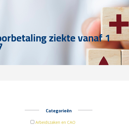
oorbetaling ziekte vanaf 1
7
Categorieën
Arbeidszaken en CAO