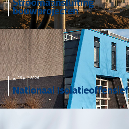
Stroomaansluiting
bouwprojecten
28 juli 2026
Nationaal Isolatieoffensief