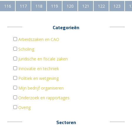
116
117
118
119
120
121
122
123
1
Categorieën
Arbeidszaken en CAO
Scholing
Juridische en fiscale zaken
Innovatie en techniek
Politiek en wetgeving
Mijn bedrijf organiseren
Onderzoek en rapportages
Overig
Sectoren