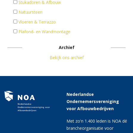
Stukadoren & Afbouw
Natuursteen
Vloeren & Terrazzo
Plafond- en Wandmontage
Archief
Bekijk ons archief
Nederlandse
Ondernemersvereniging
voor Afbouwbedrijven
Met zo'n 1.400 leden is NOA dé
brancheorganisatie voor