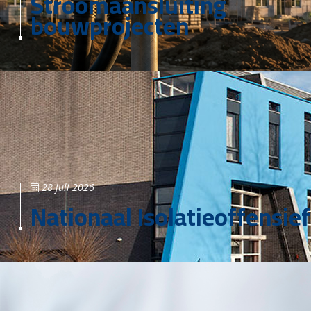
Stroomaansluiting
bouwprojecten
28 juli 2026
Nationaal Isolatieoffensief