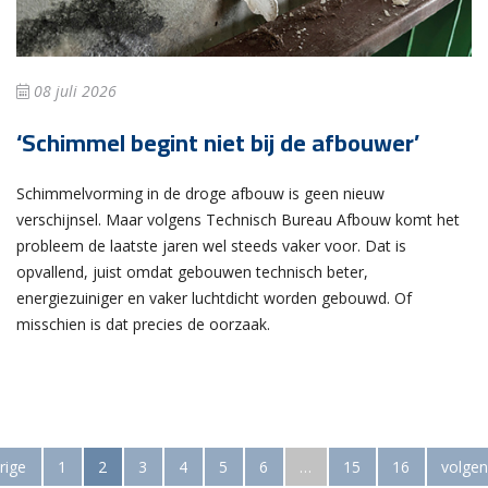
08 juli 2026
‘Schimmel begint niet bij de afbouwer’
Schimmelvorming in de droge afbouw is geen nieuw
verschijnsel. Maar volgens Technisch Bureau Afbouw komt het
probleem de laatste jaren wel steeds vaker voor. Dat is
opvallend, juist omdat gebouwen technisch beter,
energiezuiniger en vaker luchtdicht worden gebouwd. Of
misschien is dat precies de oorzaak.
rige
1
2
3
4
5
6
…
15
16
volge