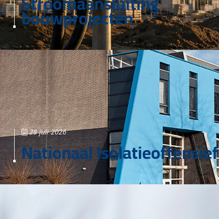
Stroomaansluiting
bouwprojecten
28 juli 2026
Nationaal Isolatieoffensief