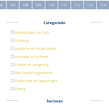
06
107
108
109
110
111
112
113
114
Categorieën
Arbeidszaken en CAO
Scholing
Juridische en fiscale zaken
Innovatie en techniek
Politiek en wetgeving
Mijn bedrijf organiseren
Onderzoek en rapportages
Overig
Sectoren