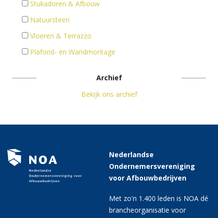
Stukadoren & Afbouw
Natuursteen
Vloeren & Terrazzo
Plafond- en Wandmontage
Archief
Bekijk ons archief
Nederlandse
Ondernemersvereniging
voor Afbouwbedrijven
Met zo'n 1.400 leden is NOA dé
brancheorganisatie voor