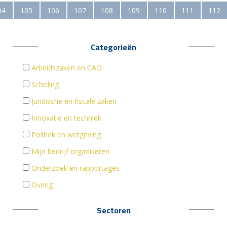
04
105
106
107
108
109
110
111
112
Categorieën
Arbeidszaken en CAO
Scholing
Juridische en fiscale zaken
Innovatie en techniek
Politiek en wetgeving
Mijn bedrijf organiseren
Onderzoek en rapportages
Overig
Sectoren