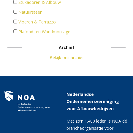
Stukadoren & Afbouw
Natuursteen
Vloeren & Terrazzo
Plafond- en Wandmontage
Archief
Bekijk ons archief
Nederlandse
Ondernemersvereniging
voor Afbouwbedrijven
Met zo'n 1.400 leden is NOA dé
brancheorganisatie voor