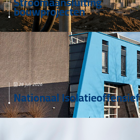
Stroomaansluiting
bouwprojecten
28 juli 2026
Nationaal Isolatieoffensief