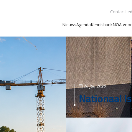
Contact
Led
Nieuws
Agenda
Kennisbank
NOA voor 
28 juli 2026
Nationaal Is