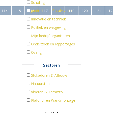
Scholing
114
115
116
Juridische en fiscale zaken
117
118
119
120
121
12
Innovatie en techniek
Politiek en wetgeving
Mijn bedrijf organiseren
Onderzoek en rapportages
Overig
Sectoren
Stukadoren & Afbouw
Natuursteen
Vloeren & Terrazzo
Plafond- en Wandmontage