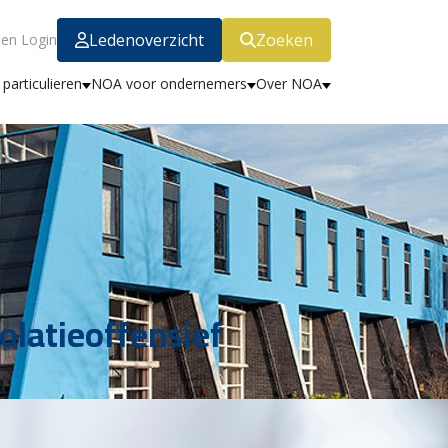
Ledenoverzicht
Zoeken
en Login
particulieren
NOA voor ondernemers
Over NOA
olatieoffensief