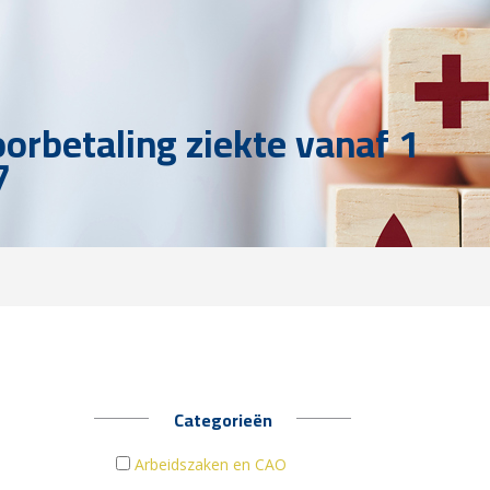
oorbetaling ziekte vanaf 1
7
Categorieën
Arbeidszaken en CAO