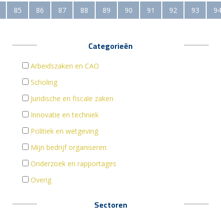
85
86
87
88
89
90
91
92
93
9
Categorieën
Arbeidszaken en CAO
Scholing
Juridische en fiscale zaken
Innovatie en techniek
Politiek en wetgeving
Mijn bedrijf organiseren
Onderzoek en rapportages
Overig
Sectoren