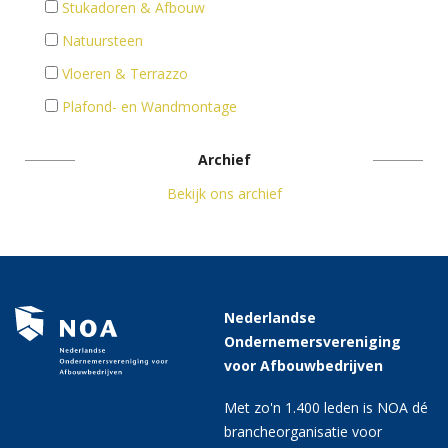
Stukadoren & Afbouw
Natuursteen
Vloeren & Terrazzo
Plafond- en Wandmontage
Archief
Bekijk ons archief
Nederlandse
Ondernemersvereniging
voor Afbouwbedrijven
Met zo'n 1.400 leden is NOA dé
brancheorganisatie voor