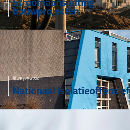
Stroomaansluiting
bouwprojecten
28 juli 2026
Nationaal Isolatieoffensief