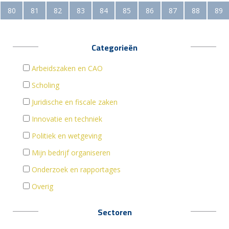
80
81
82
83
84
85
86
87
88
89
Categorieën
Arbeidszaken en CAO
Scholing
Juridische en fiscale zaken
Innovatie en techniek
Politiek en wetgeving
Mijn bedrijf organiseren
Onderzoek en rapportages
Overig
Sectoren