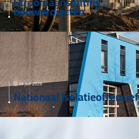
Stroomaansluiting
bouwprojecten
28 juli 2026
Nationaal Isolatieoffensief