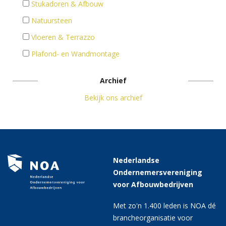
Stukadoren & Afbouw
Natuursteen
Vloeren & Terrazzo
Plafond- en Wandmontage
Archief
Bekijk ons archief
Nederlandse
Ondernemersvereniging
voor Afbouwbedrijven
Met zo'n 1.400 leden is NOA dé
brancheorganisatie voor