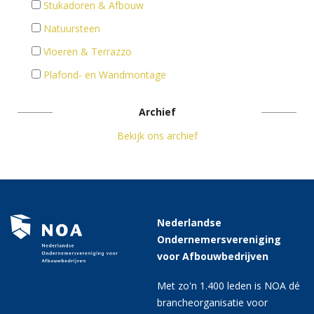
Stukadoren & Afbouw
Natuursteen
Vloeren & Terrazzo
Plafond- en Wandmontage
Archief
Bekijk ons archief
Nederlandse
Ondernemersvereniging
voor Afbouwbedrijven
Met zo'n 1.400 leden is NOA dé
brancheorganisatie voor