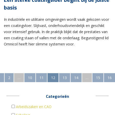
basis
In industriële en utilitaire omgevingen wordt vaak gekozen voor
een coatingvloer. Slijtvast, onderhoudsvriendelijk en geschikt
voor intensief gebruik. In de praktijk blijkt dat de prestaties van
een coating staan of vallen met de onderlaag. Begunstigend lid
Omnicol heeft hier slimme systemen voor.
1
2
…
10
11
12
13
14
…
15
16
Categorieën
Arbeidszaken en CAO