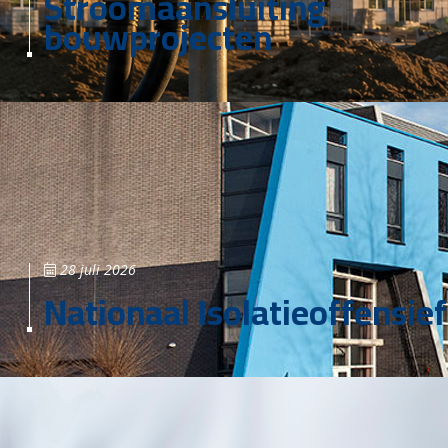
Stroomaansluiting
bouwprojecten
28 juli 2026
Nationaal Isolatieoffensief