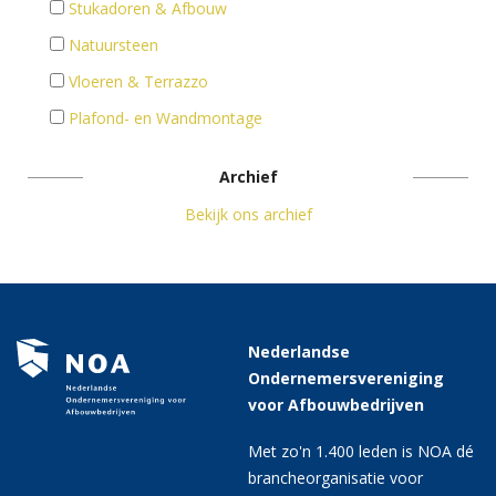
Stukadoren & Afbouw
Natuursteen
Vloeren & Terrazzo
Plafond- en Wandmontage
Archief
Bekijk ons archief
Nederlandse
Ondernemersvereniging
voor Afbouwbedrijven
Met zo'n 1.400 leden is NOA dé
brancheorganisatie voor