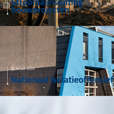
Stroomaansluiting
bouwprojecten
28 juli 2026
Nationaal Isolatieoffensief