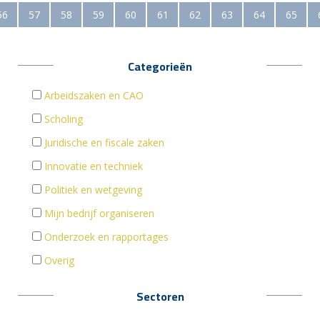
56
57
58
59
60
61
62
63
64
65
Categorieën
Arbeidszaken en CAO
Scholing
Juridische en fiscale zaken
Innovatie en techniek
Politiek en wetgeving
Mijn bedrijf organiseren
Onderzoek en rapportages
Overig
Sectoren