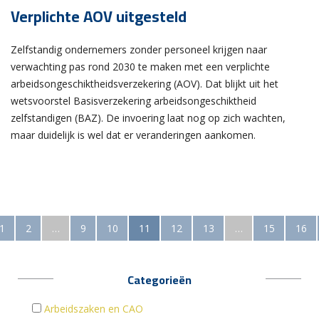
Verplichte AOV uitgesteld
Zelfstandig ondernemers zonder personeel krijgen naar
verwachting pas rond 2030 te maken met een verplichte
arbeidsongeschiktheidsverzekering (AOV). Dat blijkt uit het
wetsvoorstel Basisverzekering arbeidsongeschiktheid
zelfstandigen (BAZ). De invoering laat nog op zich wachten,
maar duidelijk is wel dat er veranderingen aankomen.
1
2
…
9
10
11
12
13
…
15
16
Categorieën
Arbeidszaken en CAO