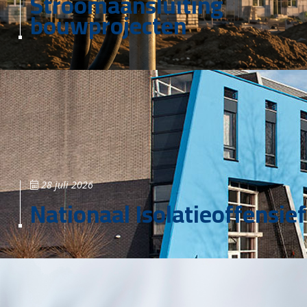
Stroomaansluiting
bouwprojecten
28 juli 2026
Nationaal Isolatieoffensief