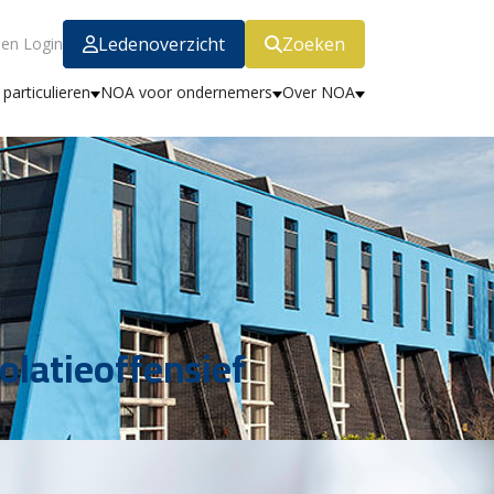
Ledenoverzicht
Zoeken
en Login
particulieren
NOA voor ondernemers
Over NOA
olatieoffensief