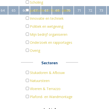
Scholing
64
65
66
Juridische en fiscale zaken
67
68
69
70
71
72
73
Innovatie en techniek
Politiek en wetgeving
Mijn bedrijf organiseren
Onderzoek en rapportages
Overig
Sectoren
Stukadoren & Afbouw
Natuursteen
Vloeren & Terrazzo
Plafond- en Wandmontage