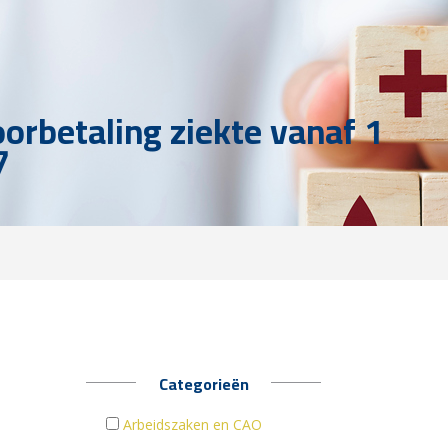
oorbetaling ziekte vanaf 1
7
Categorieën
Arbeidszaken en CAO