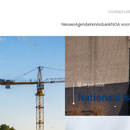
Contact
Led
Nieuws
Agenda
Kennisbank
NOA voor 
28 juli 2026
Nationaal Is