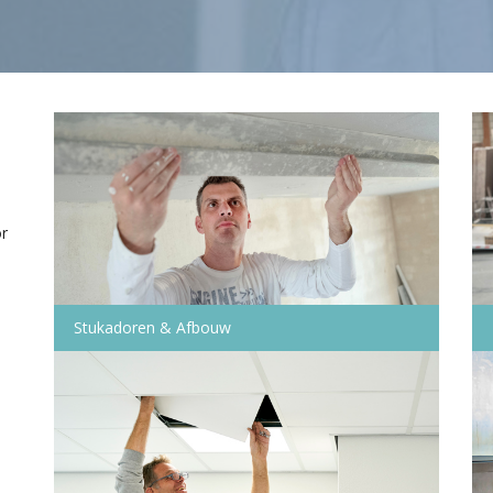
or
Stukadoren & Afbouw