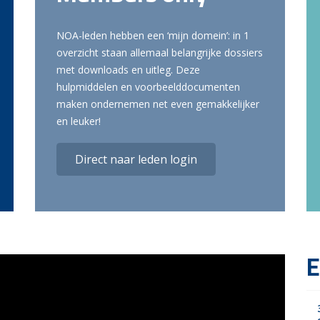
NOA-leden hebben een ‘mijn domein’: in 1
overzicht staan allemaal belangrijke dossiers
met downloads en uitleg. Deze
hulpmiddelen en voorbeelddocumenten
maken ondernemen net even gemakkelijker
en leuker!
Direct naar leden login
E