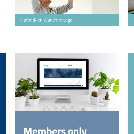
Plafond- en Wandmontage
Members only