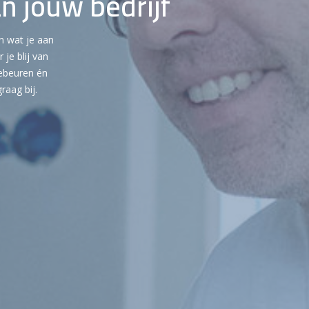
 jouw bedrijf
n wat je aan
je blij van
gebeuren én
raag bij.