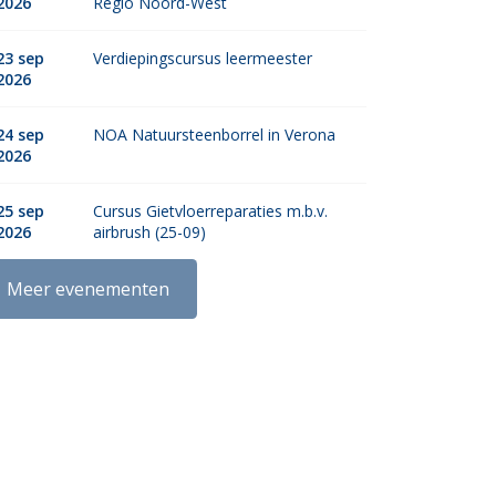
2026
Regio Noord-West
23 sep
Verdiepingscursus leermeester
2026
24 sep
NOA Natuursteenborrel in Verona
2026
25 sep
Cursus Gietvloerreparaties m.b.v.
2026
airbrush (25-09)
Meer evenementen